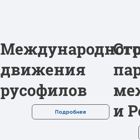
Международног
Ст
движения
па
русофилов
ме
и 
Подробнее