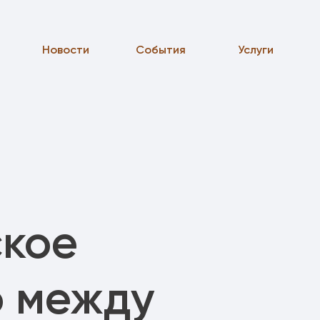
Новости
События
Услуги
ское
о между