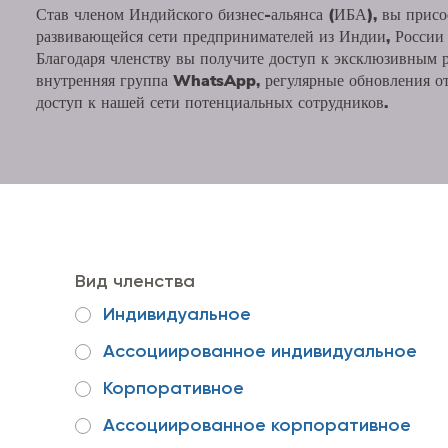
Став членом Индийского бизнес-альянса (ИБА), вы прис
развивающейся сети предпринимателей из Индии, России 
Благодаря членству вы получите доступ к эксклюзивным р
внутренняя группа WhatsApp, регулярные обновления от
доступ к нашей сети потенциальных сотрудников.
Вид членства
Индивидуальное
Ассоциированное индивидуальное
Корпоративное
Ассоциированное корпоративное