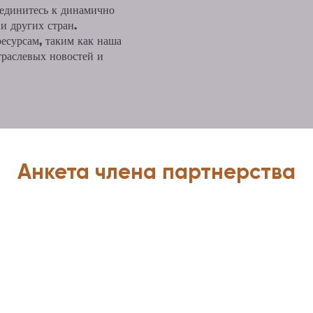
оединитесь к динамично
и других стран.
есурсам, таким как наша
раслевых новостей и
Анкета члена партнерства